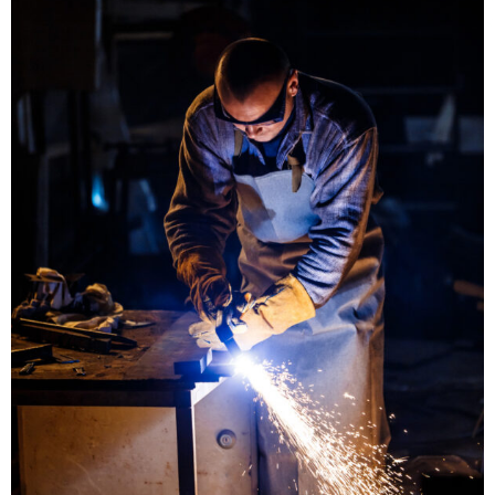
Şirketimiz 1978 yılından bu yana Demir Çelik
sektöründe Siyah Sac, Galvanizli Sac, Levha
Sac, Baklavalı/Gözyaşı Desenli Sac, Hadde
Demir çeşitleri ticareti yapmaktadır. 1993
yılında iç piyasadan çıkıp sadece ihracat
firması olarak faaliyet göstermeye başlamıştır.
Yılların kazandırdığı tecrübe ve deneyimimizi
her geçen gün yenileyerek, değerli
müşterilerimizin memnuniyetini sağlamayı ilke
edindik. Ana faaliyeti ihracat üzerine olan
firmamız, iç piyasanın ihtiyaçlarına da cevap
verecek şekilde yapılanma sürecini
başlatmıştır. Hedefimiz her zaman sektörde
güvenilen, aranan firma özelliğimizi
sürdürebilmektedir.