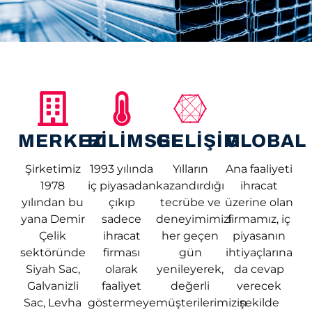
MERKEZ
BILIMSEL
GELIŞIM
GLOBAL
Şirketimiz
1993 yılında
Yılların
Ana faaliyeti
1978
iç piyasadan
kazandırdığı
ihracat
yılından bu
çıkıp
tecrübe ve
üzerine olan
yana Demir
sadece
deneyimimizi
firmamız, iç
Çelik
ihracat
her geçen
piyasanın
sektöründe
firması
gün
ihtiyaçlarına
Siyah Sac,
olarak
yenileyerek,
da cevap
Galvanizli
faaliyet
değerli
verecek
Sac, Levha
göstermeye
müşterilerimizin
şekilde