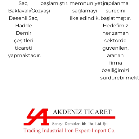
Sac,
başlamıştır.
memnuniyetini
yapılanma
Baklavalı/Gözyaşı
sağlamayı
sürecini
Desenli Sac,
ilke edindik.
başlatmıştır.
Hadde
Hedefimiz
Demir
her zaman
çeşitleri
sektörde
ticareti
güvenilen,
yapmaktadır.
aranan
firma
özelliğimizi
sürdürebilmekt